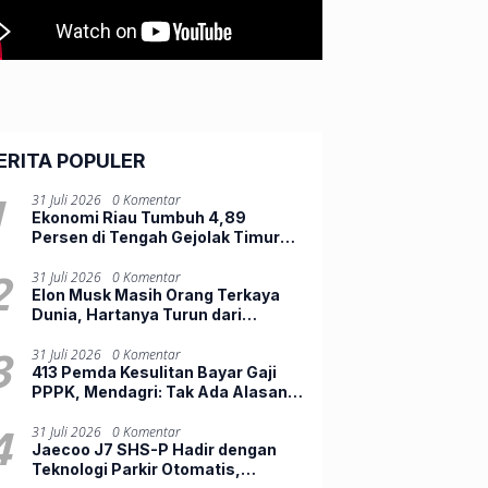
ERITA POPULER
1
31 Juli 2026
0 Komentar
Ekonomi Riau Tumbuh 4,89
Persen di Tengah Gejolak Timur
Tengah, Belanja Daerah Masih
Lemah
2
31 Juli 2026
0 Komentar
Elon Musk Masih Orang Terkaya
Dunia, Hartanya Turun dari
Rp23.500 Triliun ke Rp12.803
Triliun
3
31 Juli 2026
0 Komentar
413 Pemda Kesulitan Bayar Gaji
PPPK, Mendagri: Tak Ada Alasan
PHK Pegawai
4
31 Juli 2026
0 Komentar
Jaecoo J7 SHS-P Hadir dengan
Teknologi Parkir Otomatis,