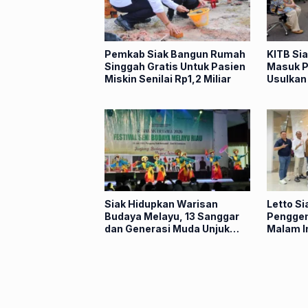
Pemkab Siak Bangun Rumah
KITB Si
Singgah Gratis Untuk Pasien
Masuk P
Miskin Senilai Rp1,2 Miliar
Usulkan 
Siak ke
Siak Hidupkan Warisan
Letto Si
Budaya Melayu, 13 Sanggar
Penggem
dan Generasi Muda Unjuk
Malam In
Kreativitas
Perdana