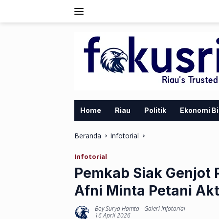
Langsung
ke
konten
Home
Riau
Politik
Ekonomi Bi
Beranda
Infotorial
Infotorial
Pemkab Siak Genjot 
Afni Minta Petani Ak
Boy Surya Hamta
-
Galeri Infotorial
16 April 2026