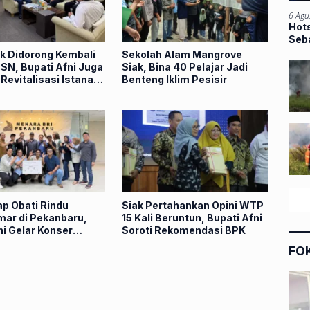
6 Agu
Hots
Seba
ak Didorong Kembali
Sekolah Alam Mangrove
SN, Bupati Afni Juga
Siak, Bina 40 Pelajar Jadi
Revitalisasi Istana
Benteng Iklim Pesisir
 Pemerintah Pusat
ap Obati Rindu
Siak Pertahankan Opini WTP
ar di Pekanbaru,
15 Kali Beruntun, Bupati Afni
i Gelar Konser
Soroti Rekomendasi BPK
 di Sumatera
FO