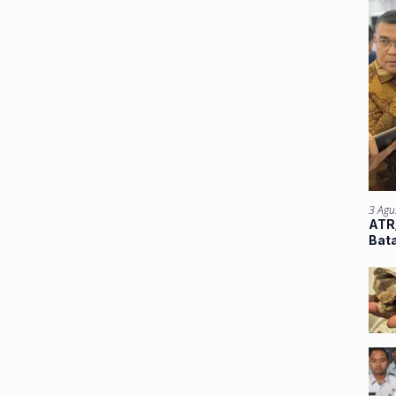
3 Agu
ATR/
Bata
Atu