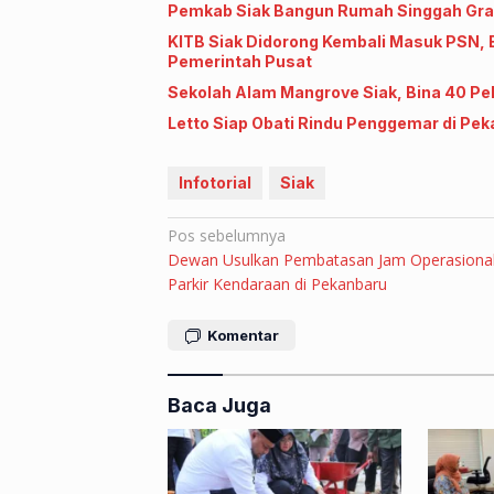
Pemkab Siak Bangun Rumah Singgah Gratis
KITB Siak Didorong Kembali Masuk PSN, Bu
Pemerintah Pusat
Sekolah Alam Mangrove Siak, Bina 40 Pela
Letto Siap Obati Rindu Penggemar di Pek
Infotorial
Siak
Navigasi
Pos sebelumnya
Dewan Usulkan Pembatasan Jam Operasiona
pos
Parkir Kendaraan di Pekanbaru
Komentar
Baca Juga