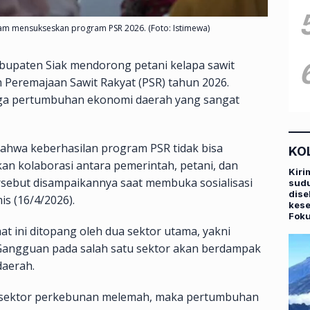
am mensukseskan program PSR 2026. (Foto: Istimewa)
bupaten Siak mendorong petani kelapa sawit
Peremajaan Sawit Rakyat (PSR) tahun 2026.
njaga pertumbuhan ekonomi daerah yang sangat
 bahwa keberhasilan program PSR tidak bisa
KO
an kolaborasi antara pemerintah, petani, dan
Kiri
rsebut disampaikannya saat membuka sosialisasi
sudu
dise
is (16/4/2026).
kese
Fok
at ini ditopang oleh dua sektor utama, yakni
Gangguan pada salah satu sektor akan berdampak
daerah.
au sektor perkebunan melemah, maka pertumbuhan