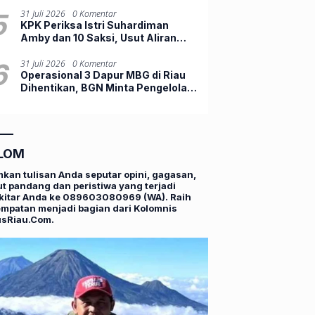
Indonesia Jadi Peluncuran
Perdana Dunia
5
31 Juli 2026
0 Komentar
KPK Periksa Istri Suhardiman
Amby dan 10 Saksi, Usut Aliran
Dana Suap Jabatan di Kuansing
6
31 Juli 2026
0 Komentar
Operasional 3 Dapur MBG di Riau
Dihentikan, BGN Minta Pengelola
Lengkapi Persyaratan
LOM
mkan tulisan Anda seputar opini, gagasan,
t pandang dan peristiwa yang terjadi
kitar Anda ke 089603080969 (WA). Raih
mpatan menjadi bagian dari Kolomnis
usRiau.Com.