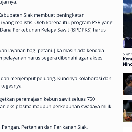
ujarnya.
i Kabupaten Siak membuat peningkatan
i yang realistis. Oleh karena itu, program PSR yang
Dana Perkebunan Kelapa Sawit (BPDPKS) harus
an layanan bagi petani. Jika masih ada kendala
5 Agu
 pelayanan harus segera dibenahi agar akses
Kena
Nin
Ban
l dan menjemput peluang. Kuncinya kolaborasi dan
” tegasnya.
getkan peremajaan kebun sawit seluas 750
han eks plasma maupun perkebunan swadaya milik
 Pangan, Pertanian dan Perikanan Siak,