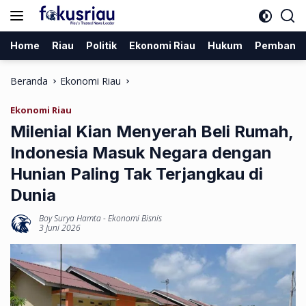
Langsung
ke
konten
Home
Riau
Politik
Ekonomi Riau
Hukum
Pembang
Beranda
Ekonomi Riau
Ekonomi Riau
Milenial Kian Menyerah Beli Rumah,
Indonesia Masuk Negara dengan
Hunian Paling Tak Terjangkau di
Dunia
Boy Surya Hamta
-
Ekonomi Bisnis
3 Juni 2026