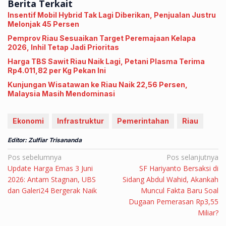
Berita Terkait
Insentif Mobil Hybrid Tak Lagi Diberikan, Penjualan Justru
Melonjak 45 Persen
Pemprov Riau Sesuaikan Target Peremajaan Kelapa
2026, Inhil Tetap Jadi Prioritas
Harga TBS Sawit Riau Naik Lagi, Petani Plasma Terima
Rp4.011,82 per Kg Pekan Ini
Kunjungan Wisatawan ke Riau Naik 22,56 Persen,
Malaysia Masih Mendominasi
Ekonomi
Infrastruktur
Pemerintahan
Riau
Editor: Zulfiar Trisananda
Navigasi
Pos sebelumnya
Pos selanjutnya
Update Harga Emas 3 Juni
SF Hariyanto Bersaksi di
pos
2026: Antam Stagnan, UBS
Sidang Abdul Wahid, Akankah
dan Galeri24 Bergerak Naik
Muncul Fakta Baru Soal
Dugaan Pemerasan Rp3,55
Miliar?