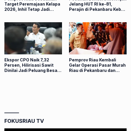
Target Peremajaan Kelapa
Jelang HUT RI ke-81,
2026, Inhil Tetap Jadi
Perajin di Pekanbaru Kebut
Prioritas
Produksi
Ekspor CPO Naik 7,32
Pemprov Riau Kembali
Persen, Hilirisasi Sawit
Gelar Operasi Pasar Murah
Dinilai Jadi Peluang Besar
Riau di Pekanbaru dan
bagi Riau
Kampar, Simak Jadwalnya
FOKUSRIAU TV