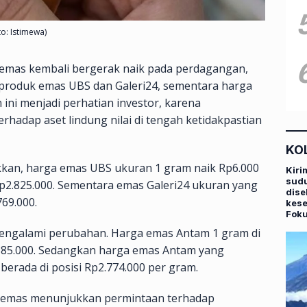
to: Istimewa)
emas kembali bergerak naik pada perdagangan,
a produk emas UBS dan Galeri24, sementara harga
ini menjadi perhatian investor, karena
rhadap aset lindung nilai di tengah ketidakpastian
KO
kan, harga emas UBS ukuran 1 gram naik Rp6.000
Kiri
sudu
p2.825.000. Sementara emas Galeri24 ukuran yang
dise
69.000.
kese
Fok
 mengalami perubahan. Harga emas Antam 1 gram di
.885.000. Sedangkan harga emas Antam yang
berada di posisi Rp2.774.000 per gram.
k emas menunjukkan permintaan terhadap