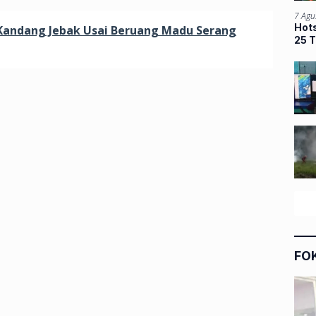
7 Agu
Hots
Kandang Jebak Usai Beruang Madu Serang
25 T
FO