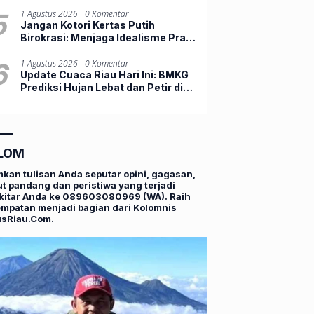
Beli Atau Menunggu?
5
1 Agustus 2026
0 Komentar
Jangan Kotori Kertas Putih
Birokrasi: Menjaga Idealisme Praja
Muda IPDN
6
1 Agustus 2026
0 Komentar
Update Cuaca Riau Hari Ini: BMKG
Prediksi Hujan Lebat dan Petir di
Pekanbaru
LOM
mkan tulisan Anda seputar opini, gagasan,
t pandang dan peristiwa yang terjadi
kitar Anda ke 089603080969 (WA). Raih
mpatan menjadi bagian dari Kolomnis
usRiau.Com.