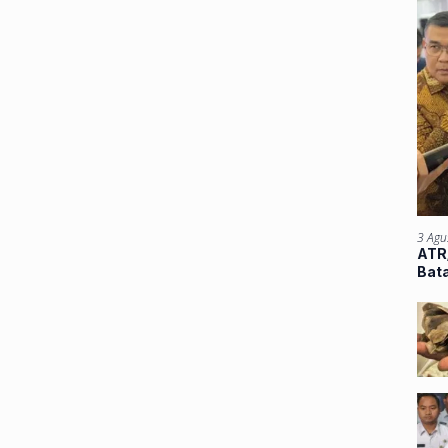
3 Agu
ATR/
Bata
Atu