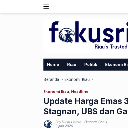
Langsung
ke
konten
Home
Riau
Politik
Ekonomi R
Beranda
Ekonomi Riau
Ekonomi Riau
,
Headline
Update Harga Emas 3
Stagnan, UBS dan Ga
Boy Surya Hamta
-
Ekonomi Bisnis
3 Juni 2026