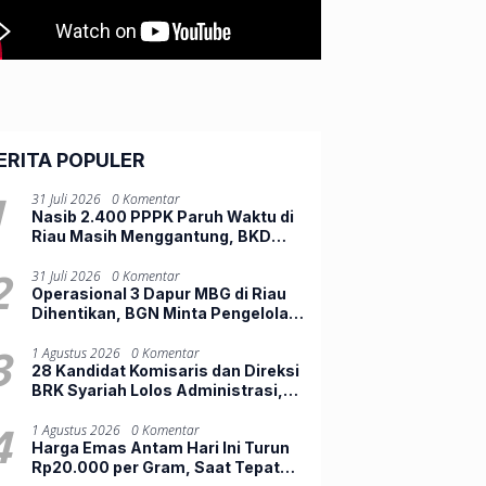
ERITA POPULER
1
31 Juli 2026
0 Komentar
Nasib 2.400 PPPK Paruh Waktu di
Riau Masih Menggantung, BKD
Tunggu Keputusan Pusat
2
31 Juli 2026
0 Komentar
Operasional 3 Dapur MBG di Riau
Dihentikan, BGN Minta Pengelola
Lengkapi Persyaratan
3
1 Agustus 2026
0 Komentar
28 Kandidat Komisaris dan Direksi
BRK Syariah Lolos Administrasi,
Bersiap Ikuti Fit and Proper Test
4
1 Agustus 2026
0 Komentar
Harga Emas Antam Hari Ini Turun
Rp20.000 per Gram, Saat Tepat