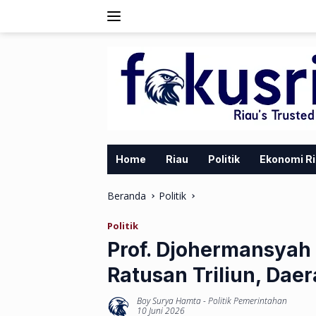
Langsung
ke
konten
Home
Riau
Politik
Ekonomi R
Beranda
Politik
Politik
Prof. Djohermansyah 
Ratusan Triliun, Daer
Boy Surya Hamta
-
Politik Pemerintahan
10 Juni 2026