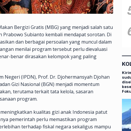
akan Bergizi Gratis (MBG) yang menjadi salah satu
en Prabowo Subianto kembali mendapat sorotan. Di
asikan dan berbagai persoalan yang muncul dalam
langan menilai program tersebut perlu dievaluasi
enar-benar dirasakan kelompok yang paling
KO
Kiri
m Negeri (IPDN), Prof. Dr. Djohermansyah Djohan
sudu
dise
Badan Gizi Nasional (BGN) menjadi momentum
kese
kan, terutama terkait tata kelola, sasaran
Fok
ksanaan program.
eningkatkan kualitas gizi anak Indonesia patut
annya pemerintah perlu memastikan program
erlebihan terhadap fiskal negara sekaligus mampu