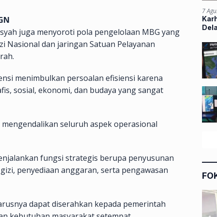
7 Agu
Kar
BGN
Del
nsyah juga menyoroti pola pengelolaan MBG yang
Gizi Nasional dan jaringan Satuan Pelayanan
rah.
ensi menimbulkan persoalan efisiensi karena
afis, sosial, ekonomi, dan budaya yang sangat
lu mengendalikan seluruh aspek operasional
enjalankan fungsi strategis berupa penyusunan
 gizi, penyediaan anggaran, serta pengawasan
FO
harusnya dapat diserahkan kepada pemerintah
dan kebutuhan masyarakat setempat.