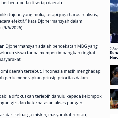
erbeda-beda di setiap daerah.
ki tujuan yang mulia, tetapi juga harus realistis,
ecara efektif,” kata Djohermansyah dalam
 (9/6/2026).
aikan Djohermansyah adalah pendekatan MBG yang
5 Agu
a seluruh siswa tanpa mempertimbangkan tingkat
Kena
Nin
asyarakat.
Ban
omi daerah tersebut, Indonesia masih menghadapi
ah perlu menerapkan prinsip prioritas dalam
apabila difokuskan terlebih dahulu kepada kelompok
ngan gizi dan keterbatasan akses pangan.
ak dari keluarga miskin, masyarakat rentan,