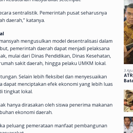
secara sentralistik. Pemerintah pusat seharusnya
h daerah,” katanya.
al
rmansyah mengusulkan model desentralisasi dalam
but, pemerintah daerah dapat menjadi pelaksana
k, mulai dari Dinas Pendidikan, Dinas Kesehatan,
umah sakit daerah, hingga pelaku UMKM lokal.
3 Agu
ATR/
ntungan. Selain lebih fleksibel dan menyesuaikan
Bata
a dapat menciptakan efek ekonomi yang lebih luas
Atu
 tingkat lokal.
dak hanya dirasakan oleh siswa penerima makanan
mbuhan ekonomi daerah.
uka peluang pemerataan manfaat pembangunan