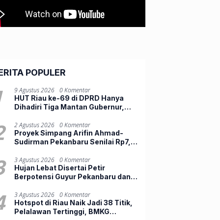
ERITA POPULER
1
9 Agustus 2026
0 Komentar
HUT Riau ke-69 di DPRD Hanya
Dihadiri Tiga Mantan Gubernur,
Banyak Kursi Tamu Justru Kosong
2
2 Agustus 2026
0 Komentar
Proyek Simpang Arifin Ahmad-
Sudirman Pekanbaru Senilai Rp7,6
Miliar Masuk Tahap Pengerasan
3
3 Agustus 2026
0 Komentar
Hujan Lebat Disertai Petir
Berpotensi Guyur Pekanbaru dan
Sejumlah Daerah di Riau
4
3 Agustus 2026
0 Komentar
Hotspot di Riau Naik Jadi 38 Titik,
Pelalawan Tertinggi, BMKG