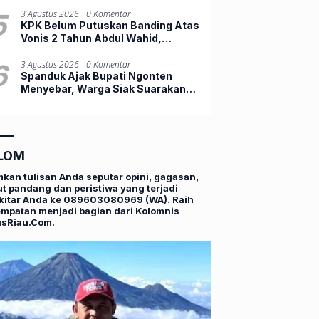
Ingatkan Ancaman Karhutla
5
3 Agustus 2026
0 Komentar
KPK Belum Putuskan Banding Atas
Vonis 2 Tahun Abdul Wahid,
Ternyata Ini Alasannya
6
3 Agustus 2026
0 Komentar
Spanduk Ajak Bupati Ngonten
Menyebar, Warga Siak Suarakan
Kerusakan Jalan
LOM
mkan tulisan Anda seputar opini, gagasan,
t pandang dan peristiwa yang terjadi
kitar Anda ke 089603080969 (WA). Raih
mpatan menjadi bagian dari Kolomnis
usRiau.Com.